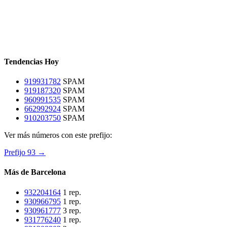
Tendencias Hoy
919931782
SPAM
919187320
SPAM
960991535
SPAM
662992924
SPAM
910203750
SPAM
Ver más números con este prefijo:
Prefijo 93 →
Más de Barcelona
932204164
1 rep.
930966795
1 rep.
930961777
3 rep.
931776240
1 rep.